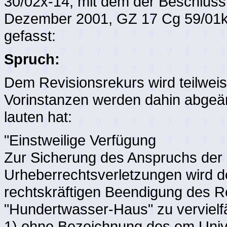
30/02x-14, mit dem der Beschluss
Dezember 2001, GZ 17 Cg 59/01k-
gefasst:
Spruch:
Dem Revisionsrekurs wird teilwei
Vorinstanzen werden dahin abgeän
lauten hat:
"Einstweilige Verfügung
Zur Sicherung des Anspruchs der 
Urheberrechtsverletzungen wird de
rechtskräftigen Beendigung des Re
"Hundertwasser-Haus" zu vervielfä
1) ohne Bezeichnung des em Univ.-